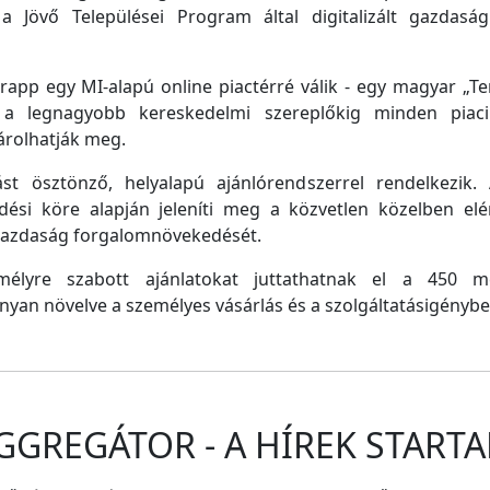
a Jövő Települései Program által digitalizált gazdasági
pp egy MI-alapú online piactérré válik - egy magyar „Tem
e a legnagyobb kereskedelmi szereplőkig minden piaci 
árolhatják meg.
st ösztönző, helyalapú ajánlórendszerrel rendelkezik
dési köre alapján jeleníti meg a közvetlen közelben el
 gazdaság forgalomnövekedését.
emélyre szabott ajánlatokat juttathatnak el a 450 
nyan növelve a személyes vásárlás és a szolgáltatásigénybe
GGREGÁTOR - A HÍREK STARTA