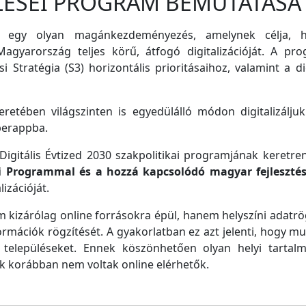
LÉSEI PROGRAM BEMUTATÁSA
 egy olyan magánkezdeményezés, amelynek célja, ho
agyarország teljes körű, átfogó digitalizációját. A pro
i Stratégia (S3) horizontális prioritásaihoz, valamint a di
retében világszinten is egyedülálló módon digitalizáljuk
perappba.
igitális Évtized 2030 szakpolitikai programjának keretre
ei Programmal és a hozzá kapcsolódó magyar fejleszté
izációját.
m kizárólag online forrásokra épül, hanem helyszíni adatrög
ormációk rögzítését. A gyakorlatban ez azt jelenti, hogy m
településeket. Ennek köszönhetően olyan helyi tartalm
ek korábban nem voltak online elérhetők.