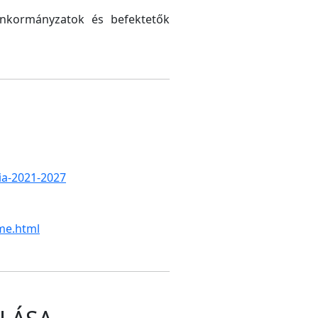
 önkormányzatok és befektetők
gia-2021-2027
me.html