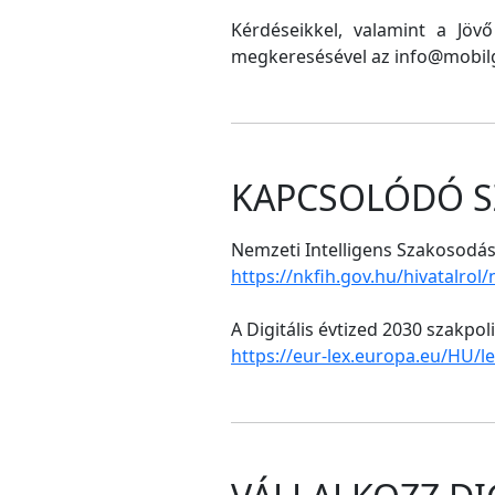
Kérdéseikkel, valamint a Jöv
megkeresésével az info@mobilg
KAPCSOLÓDÓ S
Nemzeti Intelligens Szakosodási
https://nkfih.gov.hu/hivatalrol
A Digitális évtized 2030 szakpol
https://eur-lex.europa.eu/HU/