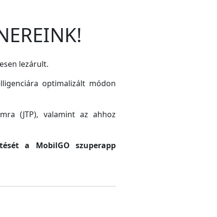
NEREINK!
esen lezárult.
lligenciára optimalizált módon
amra (JTP), valamint az ahhoz
sztését a MobilGO szuperapp