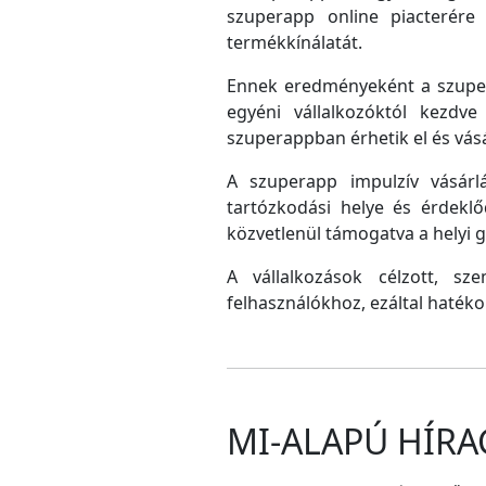
szuperapp online piacterére 
termékkínálatát.
Ennek eredményeként a szupera
egyéni vállalkozóktól kezdv
szuperappban érhetik el és vás
A szuperapp impulzív vásárlá
tartózkodási helye és érdeklő
közvetlenül támogatva a helyi
A vállalkozások célzott, sz
felhasználókhoz, ezáltal hatéko
MI-ALAPÚ HÍRA