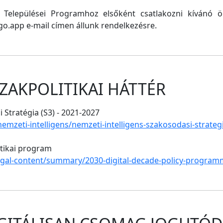
ő Települései Programhoz elsőként csatlakozni kívánó
o.app e-mail címen állunk rendelkezésre.
ZAKPOLITIKAI HÁTTÉR
 Stratégia (S3) - 2021-2027
/nemzeti-intelligens/nemzeti-intelligens-szakosodasi-strate
itikai program
legal-content/summary/2030-digital-decade-policy-program