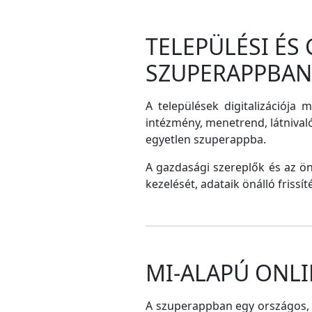
TELEPÜLÉSI ÉS
SZUPERAPPBAN
A települések digitalizációja 
intézmény, menetrend, látnival
egyetlen szuperappba.
A gazdasági szereplők és az ö
kezelését, adataik önálló frissí
MI-ALAPÚ ONLI
A szuperappban egy országos, me