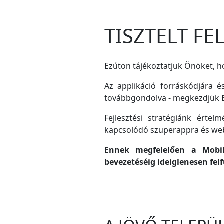
TISZTELT F
Ezúton tájékoztatjuk Önöket, ho
Az applikáció forráskódjára é
továbbgondolva - megkezdjük
Fejlesztési stratégiánk érte
kapcsolódó szuperappra és web
Ennek megfelelően a MobilG
bevezetéséig ideiglenesen fel