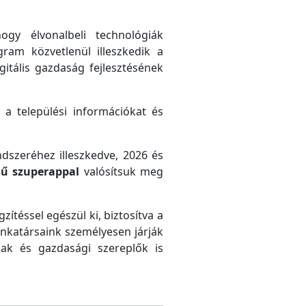
gy élvonalbeli technológiák
gram közvetlenül illeszkedik a
gitális gazdaság fejlesztésének
 a települési információkat és
ndszeréhez illeszkedve, 2026 és
sű szuperappal
valósítsuk meg
zítéssel egészül ki, biztosítva a
unkatársaink személyesen járják
ak és gazdasági szereplők is