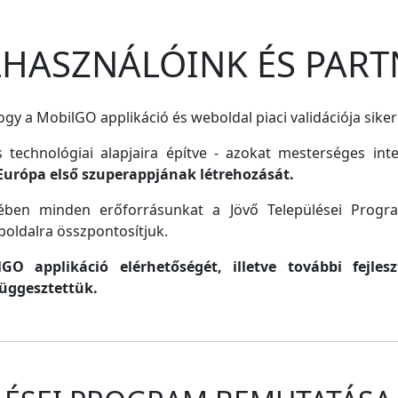
ELHASZNÁLÓINK ÉS PART
gy a MobilGO applikáció és weboldal piaci validációja siker
s technológiai alapjaira építve - azokat mesterséges inte
Európa első szuperappjának létrehozását.
lmében minden erőforrásunkat a Jövő Települései Progr
oldalra összpontosítjuk.
O applikáció elérhetőségét, illetve további fejle
függesztettük.