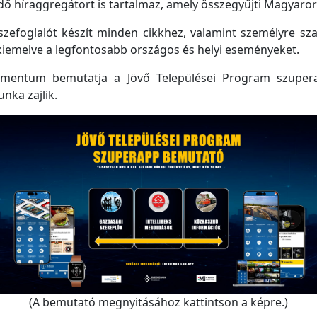
 híraggregátort is tartalmaz, amely összegyűjti Magyarorsz
efoglalót készít minden cikkhez, valamint személyre szabo
kiemelve a legfontosabb országos és helyi eseményeket.
mentum bemutatja a Jövő Települései Program szupera
unka zajlik.
(A bemutató megnyitásához kattintson a képre.)