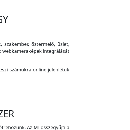
GY
s, szakember, őstermelő, üzlet,
int webkameraképek integrálását
szi számukra online jelenlétük
ZER
létrehozunk. Az MI összegyűjti a