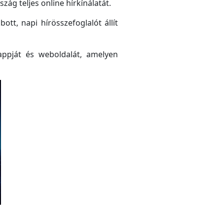
ág teljes online hírkínálatát.
tt, napi hírösszefoglalót állít
ppját és weboldalát, amelyen