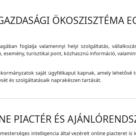
 GAZDASÁGI ÖKOSZISZTÉMA E
magában foglalja valamennyi helyi szolgáltatás, vállalkozá
ó, esemény, turisztikai pont, közhasznú információ, valam
nkormányzatok saját ügyfélkaput kapnak, amely lehetővé te
tését és szolgáltatásaik naprakészen tartását.
NE PIACTÉR ÉS AJÁNLÓRENDS
sterséges intelligencia által vezérelt online piacteret is 