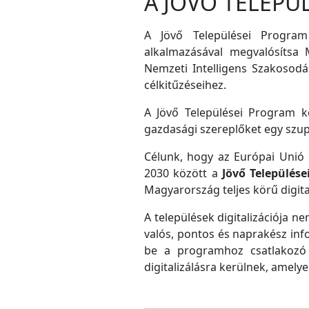
A JÖVŐ TELEPÜ
A Jövő Települései Program
alkalmazásával megvalósítsa M
Nemzeti Intelligens Szakosodás
célkitűzéseihez.
A Jövő Települései Program ke
gazdasági szereplőket egy szu
Célunk, hogy az Európai Unió D
2030 között a
Jövő Település
Magyarország teljes körű digital
A települések digitalizációja ne
valós, pontos és naprakész inf
be a programhoz csatlakozó 
digitalizálásra kerülnek, amely