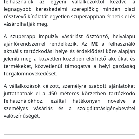
felhasználók az egyéni vállalkozóktól kezdve a
legnagyobb kereskedelmi szereplőkig minden piaci
résztvevő kínálatát egyetlen szuperappban érhetik el és
vásárolhatják meg.
A szuperapp impulzív vásárlást ösztönző, helyalapú
ajánlórendszerrel rendelkezik. Az
MI
a felhasználó
aktuális tartózkodási helye és érdeklődési köre alapján
jeleníti meg a közvetlen közelben elérhető akciókat és
termékeket, közvetlenül támogatva a helyi gazdaság
forgalomnövekedését.
A vállalkozások célzott, személyre szabott ajánlatokat
juttathatnak el a 450 méteres körzetben tartózkodó
felhasználókhoz, ezáltal hatékonyan növelve a
személyes vásárlás és a szolgáltatásigénybevétel
valószínűségét.