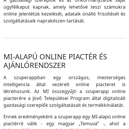
A gazdasági szereplők és az önkormányzatok saját
ügyfélkaput kapnak, amely lehetővé teszi számukra
online jelenlétük kezelését, adataik önálló frissítését és
szolgáltatásaik naprakészen tartását.
MI-ALAPÚ ONLINE PIACTÉR ÉS
AJÁNLÓRENDSZER
A szuperappban egy országos, mesterséges
intelligencia által vezérelt online piacteret is
létrehozunk. Az MI összegyűjti a szuperapp online
piacterére a Jövő Települései Program által digitalizált
gazdasági szereplők szolgáltatásait és termékkínálatát.
Ennek eredményeként a szuperapp egy MI-alapú online
piactérré válik - egy magyar „Temuvá” -, ahol a