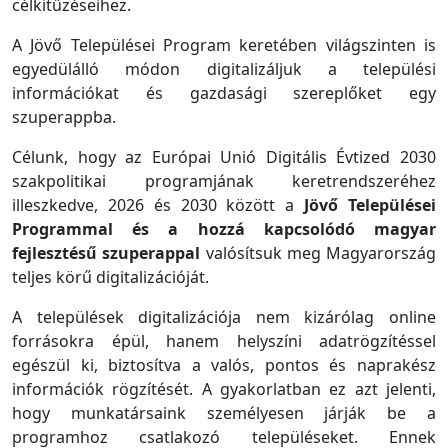
célkitűzéseihez.
A Jövő Települései Program keretében világszinten is
egyedülálló módon digitalizáljuk a települési
információkat és gazdasági szereplőket egy
szuperappba.
Célunk, hogy az Európai Unió Digitális Évtized 2030
szakpolitikai programjának keretrendszeréhez
illeszkedve, 2026 és 2030 között a
Jövő Települései
Programmal és a hozzá kapcsolódó magyar
fejlesztésű szuperappal
valósítsuk meg Magyarország
teljes körű digitalizációját.
A települések digitalizációja nem kizárólag online
forrásokra épül, hanem helyszíni adatrögzítéssel
egészül ki, biztosítva a valós, pontos és naprakész
információk rögzítését. A gyakorlatban ez azt jelenti,
hogy munkatársaink személyesen járják be a
programhoz csatlakozó településeket. Ennek