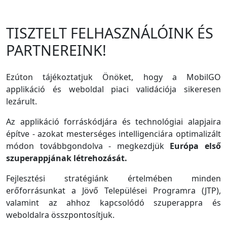
TISZTELT FELHASZNÁLÓINK ÉS
PARTNEREINK!
Ezúton tájékoztatjuk Önöket, hogy a MobilGO
applikáció és weboldal piaci validációja sikeresen
lezárult.
Az applikáció forráskódjára és technológiai alapjaira
építve - azokat mesterséges intelligenciára optimalizált
módon továbbgondolva - megkezdjük
Európa első
szuperappjának létrehozását.
Fejlesztési stratégiánk értelmében minden
erőforrásunkat a Jövő Települései Programra (JTP),
valamint az ahhoz kapcsolódó szuperappra és
weboldalra összpontosítjuk.