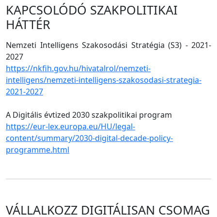
KAPCSOLÓDÓ SZAKPOLITIKAI
HÁTTÉR
Nemzeti Intelligens Szakosodási Stratégia (S3) - 2021-
2027
https://nkfih.gov.hu/hivatalrol/nemzeti-
intelligens/nemzeti-intelligens-szakosodasi-strategia-
2021-2027
A Digitális évtized 2030 szakpolitikai program
https://eur-lex.europa.eu/HU/legal-
content/summary/2030-digital-decade-policy-
programme.html
VÁLLALKOZZ DIGITÁLISAN CSOMAG