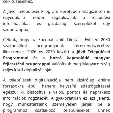
célkitűzéseihez.
A Jövő Települései Program keretében világszinten is
egyedülálló módon digitalizáljuk a települési
információkat és gazdasági szereplőket egy
szuperappba.
Célunk, hogy az Európai Unió Digitális Évtized 2030
szakpolitikai programjának keretrendszeréhez
illeszkedve, 2026 és 2030 között a
Jövő Települései
Programmal és a hozzá kapcsolódó magyar
fejlesztésű szuperappal
valósítsuk meg Magyarország
teljes körű digitalizációját.
A települések digitalizációja nem kizárólag online
forrásokra épül, hanem helyszíni adatrögzítéssel
egészül ki, biztosítva a valós, pontos és naprakész
információk rögzítését. A gyakorlatban ez azt jelenti,
hogy munkatársaink személyesen járják be a
programhoz csatlakozó településeket. Ennek