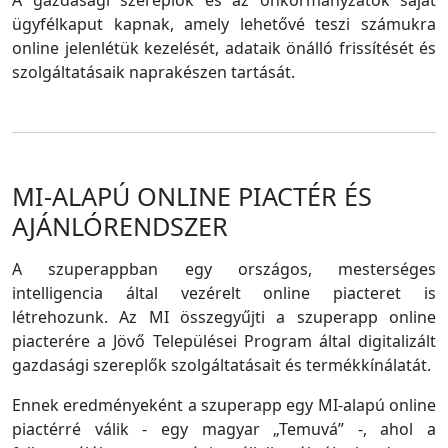
A gazdasági szereplők és az önkormányzatok saját
ügyfélkaput kapnak, amely lehetővé teszi számukra
online jelenlétük kezelését, adataik önálló frissítését és
szolgáltatásaik naprakészen tartását.
MI-ALAPÚ ONLINE PIACTÉR ÉS
AJÁNLÓRENDSZER
A szuperappban egy országos, mesterséges
intelligencia által vezérelt online piacteret is
létrehozunk. Az MI összegyűjti a szuperapp online
piacterére a Jövő Települései Program által digitalizált
gazdasági szereplők szolgáltatásait és termékkínálatát.
Ennek eredményeként a szuperapp egy MI-alapú online
piactérré válik - egy magyar „Temuvá” -, ahol a