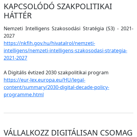
KAPCSOLÓDÓ SZAKPOLITIKAI
HÁTTÉR
Nemzeti Intelligens Szakosodási Stratégia (S3) - 2021-
2027
https://nkfih.gov.hu/hivatalrol/nemzeti-
intelligens/nemzeti-intelligens-szakosodasi-strategia-
2021-2027
A Digitális évtized 2030 szakpolitikai program
https://eur-lex.europa.eu/HU/legal-
content/summary/2030-digital-decade-policy-
programme.html
VÁLLALKOZZ DIGITÁLISAN CSOMAG