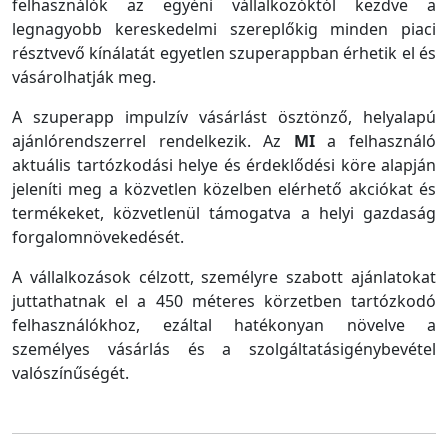
felhasználók az egyéni vállalkozóktól kezdve a
legnagyobb kereskedelmi szereplőkig minden piaci
résztvevő kínálatát egyetlen szuperappban érhetik el és
vásárolhatják meg.
A szuperapp impulzív vásárlást ösztönző, helyalapú
ajánlórendszerrel rendelkezik. Az
MI
a felhasználó
aktuális tartózkodási helye és érdeklődési köre alapján
jeleníti meg a közvetlen közelben elérhető akciókat és
termékeket, közvetlenül támogatva a helyi gazdaság
forgalomnövekedését.
A vállalkozások célzott, személyre szabott ajánlatokat
juttathatnak el a 450 méteres körzetben tartózkodó
felhasználókhoz, ezáltal hatékonyan növelve a
személyes vásárlás és a szolgáltatásigénybevétel
valószínűségét.