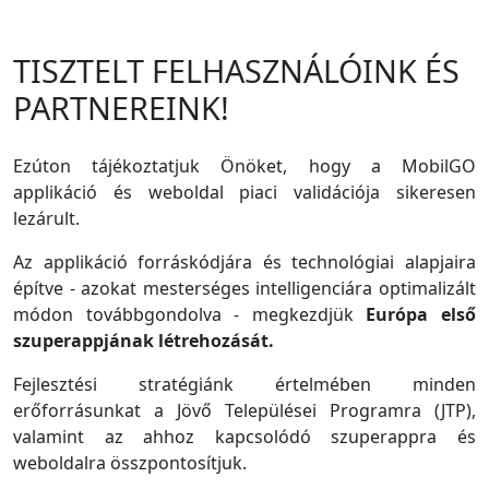
TISZTELT FELHASZNÁLÓINK ÉS
PARTNEREINK!
Ezúton tájékoztatjuk Önöket, hogy a MobilGO
applikáció és weboldal piaci validációja sikeresen
lezárult.
Az applikáció forráskódjára és technológiai alapjaira
építve - azokat mesterséges intelligenciára optimalizált
módon továbbgondolva - megkezdjük
Európa első
szuperappjának létrehozását.
Fejlesztési stratégiánk értelmében minden
erőforrásunkat a Jövő Települései Programra (JTP),
valamint az ahhoz kapcsolódó szuperappra és
weboldalra összpontosítjuk.